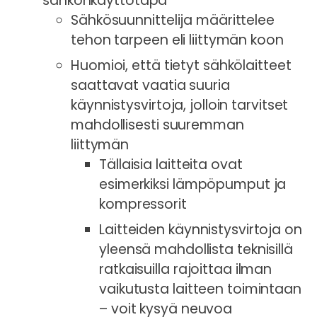
sähkönkäyttötapa
Sähkösuunnittelija määrittelee
tehon tarpeen eli liittymän koon
Huomioi, että tietyt sähkölaitteet
saattavat vaatia suuria
käynnistysvirtoja, jolloin tarvitset
mahdollisesti suuremman
liittymän
Tällaisia laitteita ovat
esimerkiksi lämpöpumput ja
kompressorit
Laitteiden käynnistysvirtoja on
yleensä mahdollista teknisillä
ratkaisuilla rajoittaa ilman
vaikutusta laitteen toimintaan
– voit kysyä neuvoa