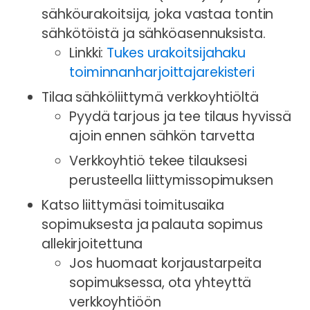
sähköurakoitsija, joka vastaa tontin
sähkötöistä ja sähköasennuksista.
Linkki:
Tukes urakoitsijahaku
toiminnanharjoittajarekisteri
Tilaa sähköliittymä verkkoyhtiöltä
Pyydä tarjous ja tee tilaus hyvissä
ajoin ennen sähkön tarvetta
Verkkoyhtiö tekee tilauksesi
perusteella liittymissopimuksen
Katso liittymäsi toimitusaika
sopimuksesta ja palauta sopimus
allekirjoitettuna
Jos huomaat korjaustarpeita
sopimuksessa, ota yhteyttä
verkkoyhtiöön