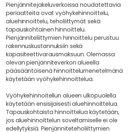
Pienjännitejakeluverkoissa noudatettavia
periaatteita ovat vyöhykehinnoittelu,
aluehinnoittelu, teholiittymät sekä
tapauskohtainen hinnoittelu.
Pienjänniteliittymien hinnoittelu perustuu
rakennuskustannuksiin sekä
kapasiteettivarausmaksuun. Olemassa
olevan pienjänniteverkon alueella
pääsääntöisenä hinnoittelumenetelmänä
käytetään vyöhykehinnoittelua.
Vyöhykehinnoitellun alueen ulkopuolella
käytetään ensisijaisesti aluehinnoittelua.
Tapauskohtaista hinnoittelua käytetään,
jos aluehinnoittelun soveltamiselle ei ole
edellytyksiä. Pienjänniteteholiittymien