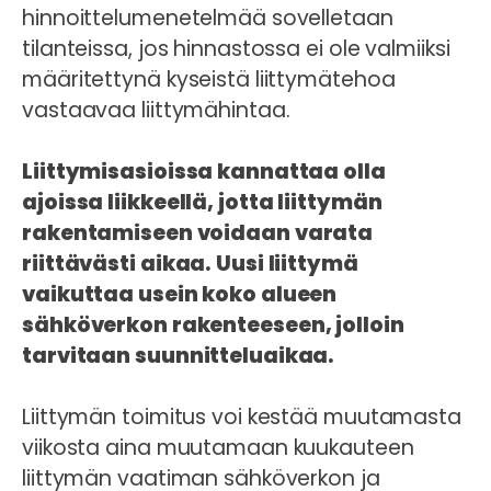
hinnoittelumenetelmää sovelletaan
tilanteissa, jos hinnastossa ei ole valmiiksi
määritettynä kyseistä liittymätehoa
vastaavaa liittymähintaa.
Liittymisasioissa kannattaa olla
ajoissa liikkeellä, jotta liittymän
rakentamiseen voidaan varata
riittävästi aikaa. Uusi liittymä
vaikuttaa usein koko alueen
sähköverkon rakenteeseen, jolloin
tarvitaan suunnitteluaikaa.
Liittymän toimitus voi kestää muutamasta
viikosta aina muutamaan kuukauteen
liittymän vaatiman sähköverkon ja