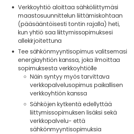
Verkkoyhtiö aloittaa sähköliittymäsi
maastosuunnittelun liittämiskohtaan
(pääsääntöisesti tontin rajalla) heti,
kun yhtiö saa liittymissopimuksesi
allekirjoitettuna
Tee sähkönmyyntisopimus valitsemasi
energiayhtiön kanssa, joka ilmoittaa
sopimuksesta verkkoyhtiölle
Näin syntyy myös tarvittava
verkkopalvelusopimus paikallisen
verkkoyhtiön kanssa
Sähköjen kytkentä edellyttää
liittymissopimuksen lisäksi sekä
verkkopalvelu- että
sähkönmyyntisopimuksia