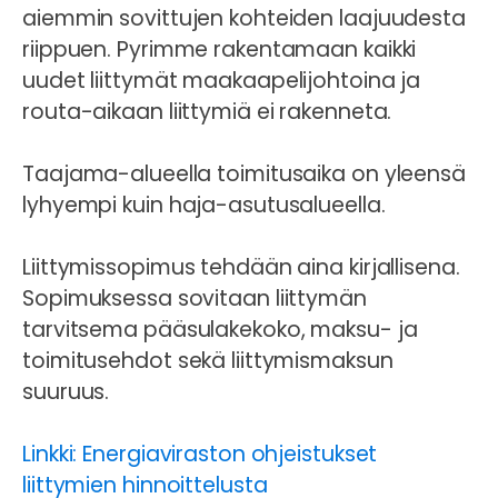
aiemmin sovittujen kohteiden laajuudesta
riippuen. Pyrimme rakentamaan kaikki
uudet liittymät maakaapelijohtoina ja
routa-aikaan liittymiä ei rakenneta.
Taajama-alueella toimitusaika on yleensä
lyhyempi kuin haja-asutusalueella.
Liittymissopimus tehdään aina kirjallisena.
Sopimuksessa sovitaan liittymän
tarvitsema pääsulakekoko, maksu- ja
toimitusehdot sekä liittymismaksun
suuruus.
Linkki: Energiaviraston ohjeistukset
liittymien hinnoittelusta