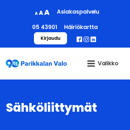
Decrease
Reset
Increase
A
Asiakaspalvelu
A
A
font
font
font
size.
size.
05 43901
Häiriökartta
size.
Kirjaudu
Valikko
Sähköliittymät