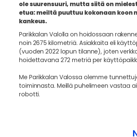
ole suurensuuri, mutta siitä on miel
etua: meiltä puuttuu kokonaan koo
kankeus.
Parikkalan Valolla on hoidossaan raken
noin 2675 kilometriä. Asiakkaita eli käytt
(vuoden 2022 lopun tilanne), joten verkko
hoidettavana 272 metriä per käyttöpaikk
Me Parikkalan Valossa olemme tunnettuj
toiminnasta. Meillä puhelimeen vastaa ai
robotti.
N