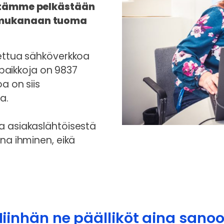
estämme pelkästään
n mukanaan tuoma
nettua sähköverkkoa
öpaikkoja on 9837
a on siis
a.
a asiakaslähtöisestä
na ihminen, eikä
iinhän ne päälliköt aina sano