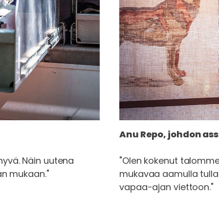
Anu Repo, johdon assi
hyvä. Näin uutena
"Olen kokenut talomme 
an mukaan."
mukavaa aamulla tulla j
vapaa-ajan viettoon."