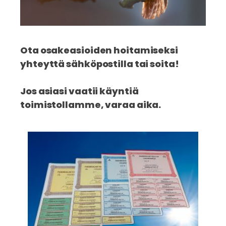
Ota osakeasioiden hoitamiseksi
yhteyttä sähköpostilla tai soita!
Jos asiasi vaatii käyntiä
toimistollamme, varaa aika.