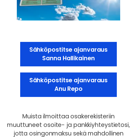
Sähköpostitse ajanvaraus
Sanna Hallikainen
Sähköpostitse ajanvaraus
Anu Repo
Muista ilmoittaa osakerekisteriin
muuttuneet osoite- ja pankkiyhteystietosi,
jotta osingonmaksu sekä mahdollinen