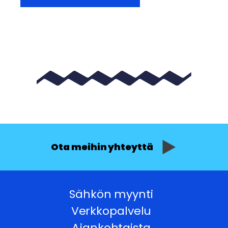
Ota meihin yhteyttä
Sähkön myynti
Verkkopalvelu
Ajankohtaista