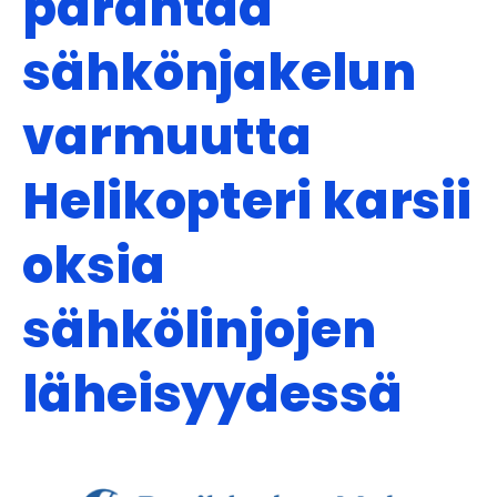
parantaa
sähkönjakelun
varmuutta
Helikopteri karsii
oksia
sähkölinjojen
läheisyydessä