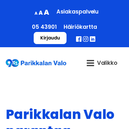
Decrease
Reset
Increase
A
Asiakaspalvelu
A
A
font
font
font
size.
size.
05 43901
Häiriökartta
size.
Kirjaudu
Valikko
Parikkalan Valo