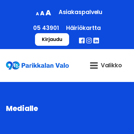
Decrease
Reset
Increase
A
Asiakaspalvelu
A
A
font
font
font
size.
size.
05 43901
Häiriökartta
size.
Kirjaudu
Valikko
Medialle